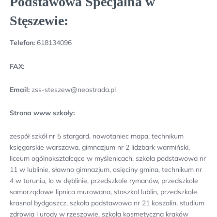
Podstawowa Specjalna w
Stęszewie:
Telefon:
618134096
FAX:
Email:
zss-steszew@neostrada.pl
Strona www szkoły:
zespół szkół nr 5 stargard, nowotaniec mapa, technikum
księgarskie warszawa, gimnazjum nr 2 lidzbark warmiński,
liceum ogólnokształcące w myślenicach, szkoła podstawowa nr
11 w lublinie, sławno gimnazjum, osięciny gmina, technikum nr
4 w toruniu, lo w dęblinie, przedszkole rymanów, przedszkole
samorządowe lipnica murowana, staszkol lublin, przedszkole
krasnal bydgoszcz, szkoła podstawowa nr 21 koszalin, studium
zdrowia i urody w rzeszowie, szkoła kosmetyczna kraków