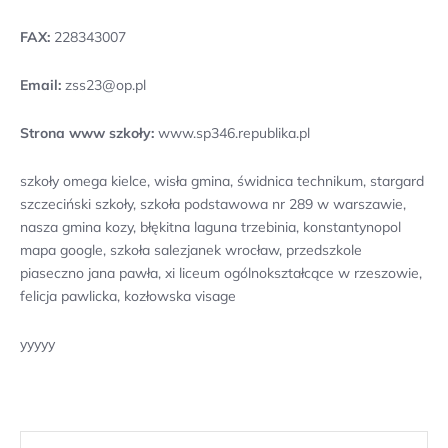
FAX:
228343007
Email:
zss23@op.pl
Strona www szkoły:
www.sp346.republika.pl
szkoły omega kielce, wisła gmina, świdnica technikum, stargard
szczeciński szkoły, szkoła podstawowa nr 289 w warszawie,
nasza gmina kozy, błękitna laguna trzebinia, konstantynopol
mapa google, szkoła salezjanek wrocław, przedszkole
piaseczno jana pawła, xi liceum ogólnokształcące w rzeszowie,
felicja pawlicka, kozłowska visage
yyyyy