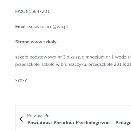
FAX:
815847201
Email:
soswkozice@wp.pl
Strona www szkoły:
szkoła podstawowa nr 3 olkusz, gimnazjum nr 1 wodzisł
przedszkole, szkoła w brańszczyku, przedszkole 231 łód
yyyyy
Previous Post
Powiatowa Poradnia Psychologiczno – Pedag