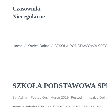
Skip
Czasowniki
to
content
Nieregularne
Home
/
Kozice Dolne
/
SZKOŁA PODSTAWOWA SPEC
SZKOŁA PODSTAWOWA SP
By:
Admin
Posted On:
4 Marca 2019
Posted In :
Kozice Doln
Nazwa szkoły:
SZKOŁA PODSTAWOWA SPECJALNA