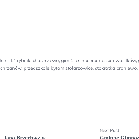
e nr 14 rybnik, choszczewo, gim 1 leszno, montessori wasilków, 
 chrzanów, przedszkole bytom stolarzowice, stokrotka braniewo,
Next Post
. Jana Brzechwy w
Gminne Gimnaz