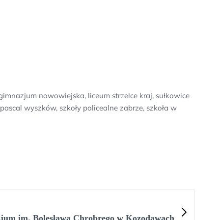
gimnazjum nowowiejska, liceum strzelce kraj, sułkowice
 pascal wyszków, szkoły policealne zabrze, szkoła w
jum im. Bolesława Chrobrego w Kozodawach