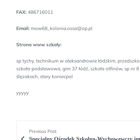
FAX:
486716011
Email:
mow68_kolonia.ossa@op.pl
Strona www szkoły:
sp tychy, technikum w aleksandrowie łódzkim, przedszkol
szkoła podstawowa, gim 37 łódź, szkoła otfinów, sp nr 8
ślęzakach, stary koniecpol
yyyyy
Previous Post
Specjalny Ośrodek Szkolno-Wychowawczy im