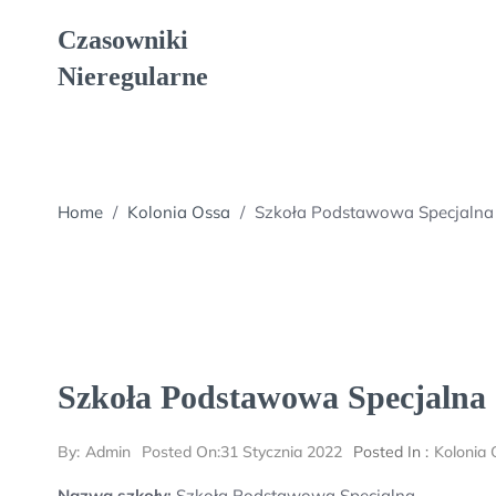
Skip
Czasowniki
to
content
Nieregularne
Home
/
Kolonia Ossa
/
Szkoła Podstawowa Specjalna
Szkoła Podstawowa Specjalna
By:
Admin
Posted On:
31 Stycznia 2022
Posted In :
Kolonia 
Nazwa szkoły:
Szkoła Podstawowa Specjalna