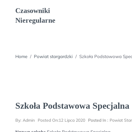
Skip
Czasowniki
to
content
Nieregularne
Home
/
Powiat stargardzki
/
Szkoła Podstawowa Spec
Szkoła Podstawowa Specjalna
By:
Admin
Posted On:
12 Lipca 2020
Posted In :
Powiat Star
Nazwa szkoły:
Szkoła Podstawowa Specjalna