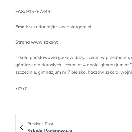
FAX:
915787349
Email:
sekretariat@zsspec.stargard.pl
Strona www szkoły:
szkoła podstawowa gałków duży, liceum w przedborzu, 
górnicze dla dorosłych, liceum nr 4 opole, gimnazjum n
szczecinie, gimnazjum nr 7 bielsko, haczów szkoła, wojn
yyyyy
Previous Post
Szkoła Podstawowa