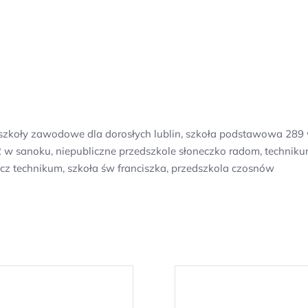
szkoły zawodowe dla dorosłych lublin, szkoła podstawowa 289 
r 2 w sanoku, niepubliczne przedszkole słoneczko radom, techni
icz technikum, szkoła św franciszka, przedszkola czosnów