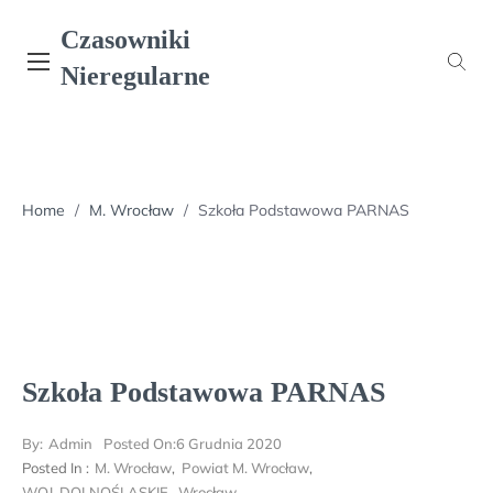
Skip
Czasowniki
to
content
Nieregularne
Home
/
M. Wrocław
/
Szkoła Podstawowa PARNAS
Szkoła Podstawowa PARNAS
By:
Admin
Posted On:
6 Grudnia 2020
Posted In :
M. Wrocław
,
Powiat M. Wrocław
,
WOJ. DOLNOŚLĄSKIE
,
Wrocław