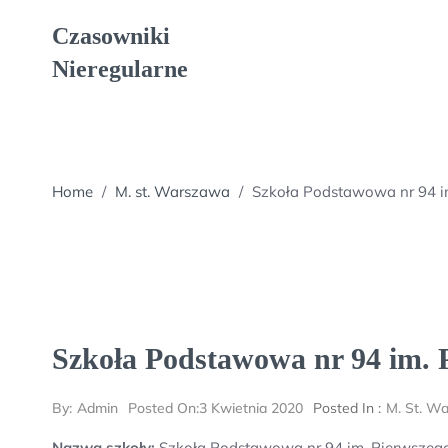
Skip
Czasowniki
to
content
Nieregularne
Home
/
M. st. Warszawa
/
Szkoła Podstawowa nr 94 im
Szkoła Podstawowa nr 94 im. P
By:
Admin
Posted On:
3 Kwietnia 2020
Posted In :
M. St. W
Nazwa szkoły:
Szkoła Podstawowa nr 94 im. Pierwszego 