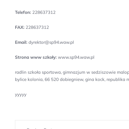
Telefon:
228637312
FAX:
228637312
Email:
dyrektor@sp94.waw.pl
Strona www szkoły:
www.sp94.waw.pl
radlin szkoła sportowa, gimnazjum w sedziszowie malopo
bylice kolonia, 66 520 dobiegniew, gina kock, republika 
yyyyy