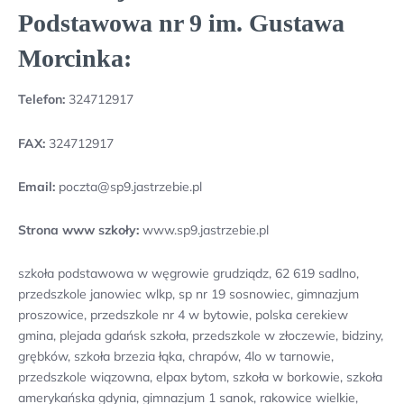
Podstawowa nr 9 im. Gustawa
Morcinka:
Telefon:
324712917
FAX:
324712917
Email:
poczta@sp9.jastrzebie.pl
Strona www szkoły:
www.sp9.jastrzebie.pl
szkoła podstawowa w węgrowie grudziądz, 62 619 sadlno,
przedszkole janowiec wlkp, sp nr 19 sosnowiec, gimnazjum
proszowice, przedszkole nr 4 w bytowie, polska cerekiew
gmina, plejada gdańsk szkoła, przedszkole w złoczewie, bidziny,
grębków, szkoła brzezia łąka, chrapów, 4lo w tarnowie,
przedszkole wiązowna, elpax bytom, szkoła w borkowie, szkoła
amerykańska gdynia, gimnazjum 1 sanok, rakowice wielkie,