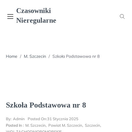
Skip
Czasowniki
to
content
Nieregularne
Home
/
M. Szczecin
/
Szkoła Podstawowa nr 8
Szkoła Podstawowa nr 8
By:
Admin
Posted On:
31 Stycznia 2025
Posted In :
M. Szczecin
,
Powiat M. Szczecin
,
Szczecin
,
WOJ. ZACHODNIOPOMORSKIE