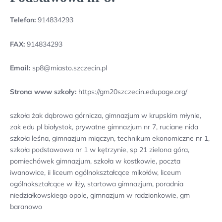
Telefon:
914834293
FAX:
914834293
Email:
sp8@miasto.szczecin.pl
Strona www szkoły:
https://gm20szczecin.edupage.org/
szkoła żak dąbrowa górnicza, gimnazjum w krupskim młynie,
zak edu pl białystok, prywatne gimnazjum nr 7, ruciane nida
szkoła leśna, gimnazjum miączyn, technikum ekonomiczne nr 1,
szkoła podstawowa nr 1 w kętrzynie, sp 21 zielona góra,
pomiechówek gimnazjum, szkoła w kostkowie, poczta
iwanowice, ii liceum ogólnokształcące mikołów, liceum
ogólnokształcące w iłży, startowa gimnazjum, poradnia
niedziałkowskiego opole, gimnazjum w radzionkowie, gm
baranowo