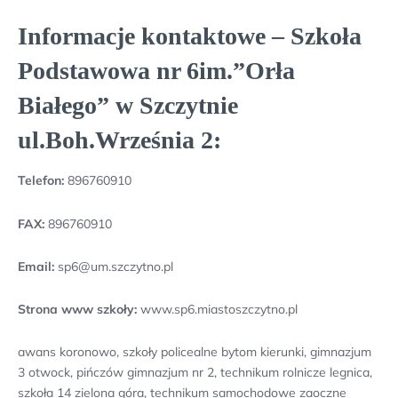
Informacje kontaktowe – Szkoła
Podstawowa nr 6im.”Orła
Białego” w Szczytnie
ul.Boh.Września 2:
Telefon:
896760910
FAX:
896760910
Email:
sp6@um.szczytno.pl
Strona www szkoły:
www.sp6.miastoszczytno.pl
awans koronowo, szkoły policealne bytom kierunki, gimnazjum
3 otwock, pińczów gimnazjum nr 2, technikum rolnicze legnica,
szkoła 14 zielona góra, technikum samochodowe zaoczne