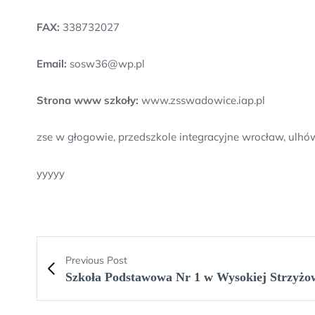
FAX:
338732027
Email:
sosw36@wp.pl
Strona www szkoły:
www.zsswadowice.iap.pl
zse w głogowie, przedszkole integracyjne wrocław, ul
yyyyy
Previous Post
Szkoła Podstawowa Nr 1 w Wysokiej Strzyżo