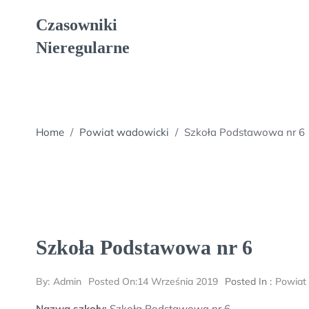
Skip
Czasowniki
to
content
Nieregularne
Home
/
Powiat wadowicki
/
Szkoła Podstawowa nr 6
Szkoła Podstawowa nr 6
By:
Admin
Posted On:
14 Września 2019
Posted In :
Powiat
Nazwa szkoły:
Szkoła Podstawowa nr 6