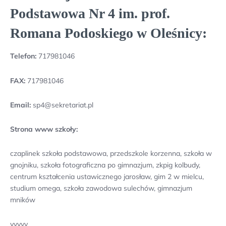
Podstawowa Nr 4 im. prof.
Romana Podoskiego w Oleśnicy:
Telefon:
717981046
FAX:
717981046
Email:
sp4@sekretariat.pl
Strona www szkoły:
czaplinek szkoła podstawowa, przedszkole korzenna, szkoła w
gnojniku, szkoła fotograficzna po gimnazjum, zkpig kolbudy,
centrum kształcenia ustawicznego jarosław, gim 2 w mielcu,
studium omega, szkoła zawodowa sulechów, gimnazjum
mników
yyyyy