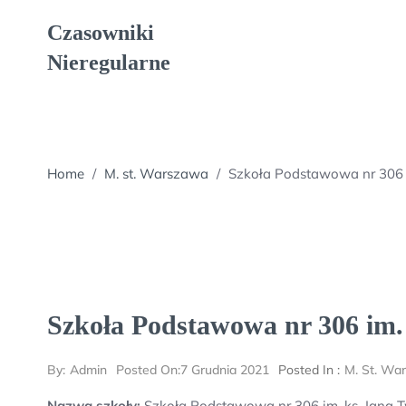
Skip
Czasowniki
to
content
Nieregularne
Home
/
M. st. Warszawa
/
Szkoła Podstawowa nr 306 
Szkoła Podstawowa nr 306 im
By:
Admin
Posted On:
7 Grudnia 2021
Posted In :
M. St. Wa
Nazwa szkoły:
Szkoła Podstawowa nr 306 im. ks. Jana