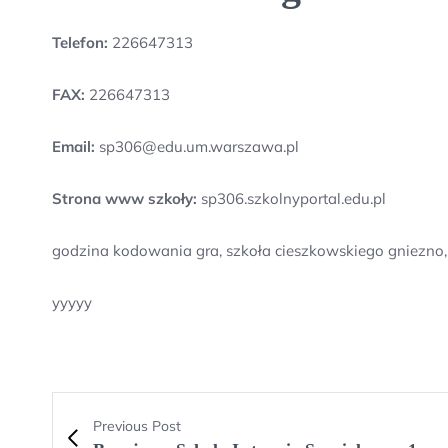
Telefon:
226647313
FAX:
226647313
Email:
sp306@edu.um.warszawa.pl
Strona www szkoły:
sp306.szkolnyportal.edu.pl
godzina kodowania gra, szkoła cieszkowskiego gniezno, 
yyyyy
Previous Post