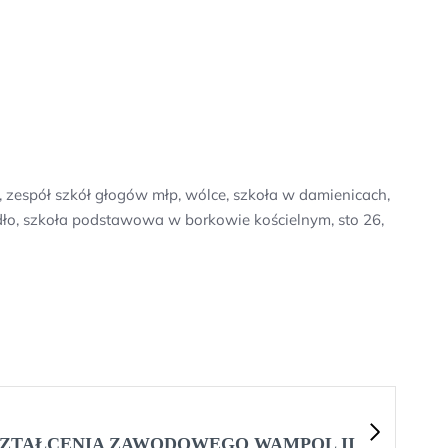
 zespół szkół głogów młp, wólce, szkoła w damienicach,
adło, szkoła podstawowa w borkowie kościelnym, sto 26,
ZTAŁCENIA ZAWODOWEGO WAMPOL II