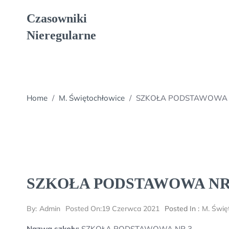
Skip
Czasowniki
to
content
Nieregularne
Home
/
M. Świętochłowice
/
SZKOŁA PODSTAWOWA 
SZKOŁA PODSTAWOWA NR
By:
Admin
Posted On:
19 Czerwca 2021
Posted In :
M. Świę
Nazwa szkoły:
SZKOŁA PODSTAWOWA NR 3