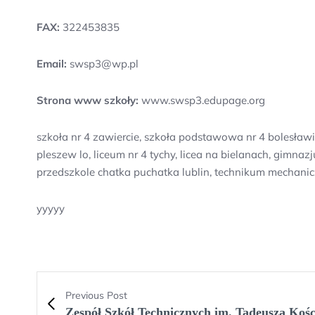
FAX:
322453835
Email:
swsp3@wp.pl
Strona www szkoły:
www.swsp3.edupage.org
szkoła nr 4 zawiercie, szkoła podstawowa nr 4 bolesław
pleszew lo, liceum nr 4 tychy, licea na bielanach, gimn
przedszkole chatka puchatka lublin, technikum mechani
yyyyy
Previous Post
Zespół Szkół Technicznych im. Tadeusza Kośc