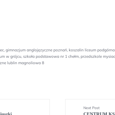
iec, gimnazjum anglojęzyczne poznań, koszalin liceum podgórna,
azjum w grójcu, szkoła podstawowa nr 1 chełm, przedszkole mysi
czne lublin magnoliowa 8
Next Post
iuszki
CENTRUM KS