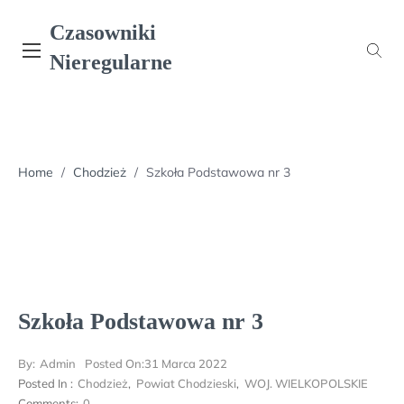
Skip
Czasowniki
to
content
Nieregularne
Home
/
Chodzież
/
Szkoła Podstawowa nr 3
Szkoła Podstawowa nr 3
By:
Admin
Posted On:
31 Marca 2022
Posted In :
Chodzież
,
Powiat Chodzieski
,
WOJ. WIELKOPOLSKIE
Comments:
0