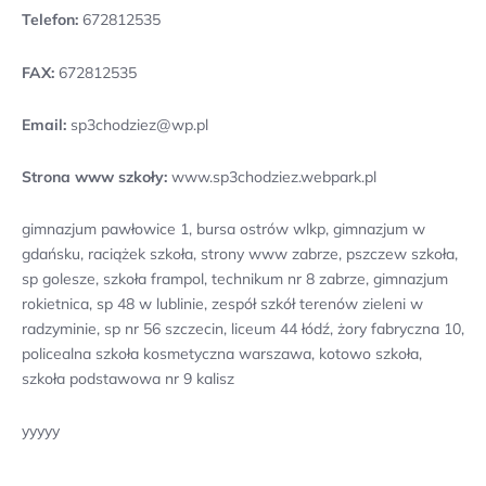
Telefon:
672812535
FAX:
672812535
Email:
sp3chodziez@wp.pl
Strona www szkoły:
www.sp3chodziez.webpark.pl
gimnazjum pawłowice 1, bursa ostrów wlkp, gimnazjum w
gdańsku, raciążek szkoła, strony www zabrze, pszczew szkoła,
sp golesze, szkoła frampol, technikum nr 8 zabrze, gimnazjum
rokietnica, sp 48 w lublinie, zespół szkół terenów zieleni w
radzyminie, sp nr 56 szczecin, liceum 44 łódź, żory fabryczna 10,
policealna szkoła kosmetyczna warszawa, kotowo szkoła,
szkoła podstawowa nr 9 kalisz
yyyyy