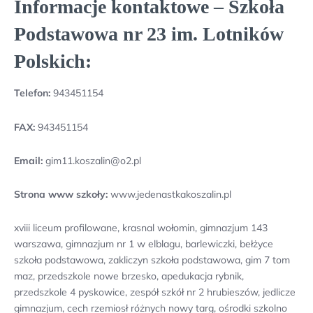
Informacje kontaktowe – Szkoła
Podstawowa nr 23 im. Lotników
Polskich:
Telefon:
943451154
FAX:
943451154
Email:
gim11.koszalin@o2.pl
Strona www szkoły:
www.jedenastkakoszalin.pl
xviii liceum profilowane, krasnal wołomin, gimnazjum 143
warszawa, gimnazjum nr 1 w elblagu, barlewiczki, bełżyce
szkoła podstawowa, zakliczyn szkoła podstawowa, gim 7 tom
maz, przedszkole nowe brzesko, apedukacja rybnik,
przedszkole 4 pyskowice, zespół szkół nr 2 hrubieszów, jedlicze
gimnazjum, cech rzemiosł różnych nowy targ, ośrodki szkolno