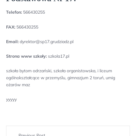
Telefon:
566430255
FAX:
566430255
Email:
dyrektor@sp17.grudziadz.pl
Strona www szkoły:
szkola17.pl
szkoła bytom odrzański, szkoła organistowska, i liceum
ogólnokształcące w przemyślu, gimnazjum 2 toruń, umig
ożarów maz
yyyyy
Previous Post