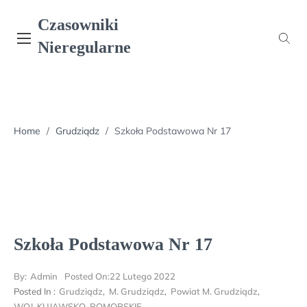
Skip
Czasowniki
to
content
Nieregularne
Home
/
Grudziądz
/
Szkoła Podstawowa Nr 17
Szkoła Podstawowa Nr 17
By:
Admin
Posted On:
22 Lutego 2022
Posted In :
Grudziądz
,
M. Grudziądz
,
Powiat M. Grudziądz
,
WOJ. KUJAWSKO-POMORSKIE