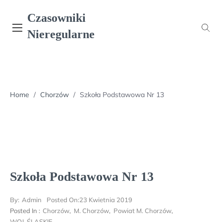
Skip
Czasowniki
to
content
Nieregularne
Home
/
Chorzów
/
Szkoła Podstawowa Nr 13
Szkoła Podstawowa Nr 13
By:
Admin
Posted On:
23 Kwietnia 2019
Posted In :
Chorzów
,
M. Chorzów
,
Powiat M. Chorzów
,
WOJ. ŚLĄSKIE