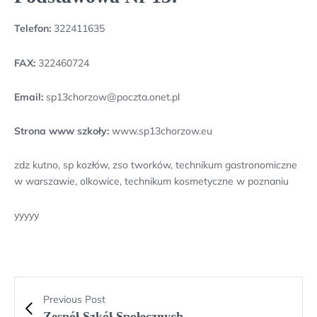
Telefon:
322411635
FAX:
322460724
Email:
sp13chorzow@poczta.onet.pl
Strona www szkoły:
www.sp13chorzow.eu
zdz kutno, sp kozłów, zso tworków, technikum gastronomiczne
w warszawie, olkowice, technikum kosmetyczne w poznaniu
yyyyy
Previous Post
Zespół Szkół Społecznych