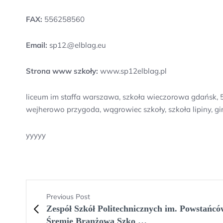
FAX:
556258560
Email:
sp12.@elblag.eu
Strona www szkoły:
www.sp12elblag.pl
liceum im staffa warszawa, szkoła wieczorowa gdańsk, 5
wejherowo przygoda, wągrowiec szkoły, szkoła lipiny, g
yyyyy
Previous Post
Zespół Szkół Politechnicznych im. Powstańc
Śremie Branżowa Szko …