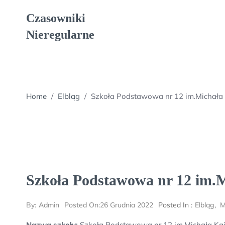
Skip
Czasowniki
to
content
Nieregularne
Home
/
Elbląg
/
Szkoła Podstawowa nr 12 im.Michała 
Szkoła Podstawowa nr 12 im.M
By:
Admin
Posted On:
26 Grudnia 2022
Posted In :
Elbląg
,
M
Nazwa szkoły:
Szkoła Podstawowa nr 12 im.Michała Kaj