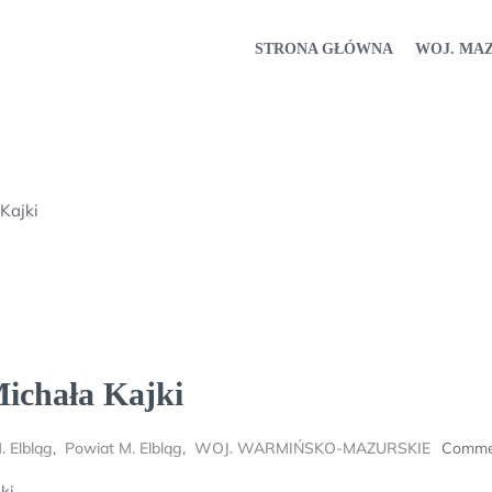
STRONA GŁÓWNA
WOJ. MA
Kajki
ichała Kajki
. Elbląg
,
Powiat M. Elbląg
,
WOJ. WARMIŃSKO-MAZURSKIE
Comme
ki