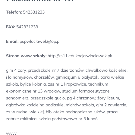
Telefon:
542331233
FAX:
542331233
Email:
pspwloclawek@op.pl
Strona www szkoły:
http://zs11.edukacja.wloclawek.pl/
gim 4 zory, przedszkole nr 7 dzierżoniów, chwałkowo kościelne,
i lo namysłów, chorzelów, gimnazjum 6 białystok, borki wielkie
szkoła, bylice kolonia, zss nr 1 krapkowice, technikum
ekonomiczne nr 13 wrocław, studium farmaceutyczne
sandomierz, przedszkole gucio, pg 4 chrzanów, żory liceum,
dąbrówka kościelna podlaskie, michów szkoła, gim 2 zawiercie,
zs w rudnej wielkiej, biblioteka pedagogiczna łuków, praca
zabrze rokitnica, szkoła podstawowa nr 3 luboń
yyyyy