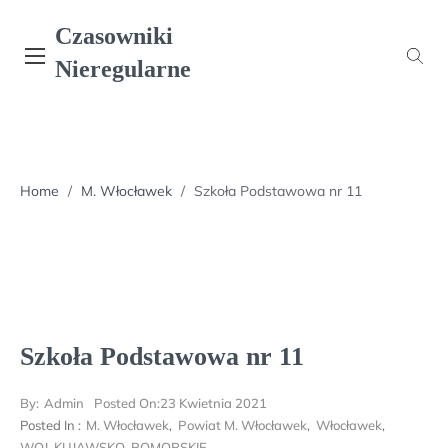
Skip
Czasowniki
to
content
Nieregularne
Home
/
M. Włocławek
/
Szkoła Podstawowa nr 11
Szkoła Podstawowa nr 11
By:
Admin
Posted On:
23 Kwietnia 2021
Posted In :
M. Włocławek
,
Powiat M. Włocławek
,
Włocławek
,
WOJ. KUJAWSKO-POMORSKIE