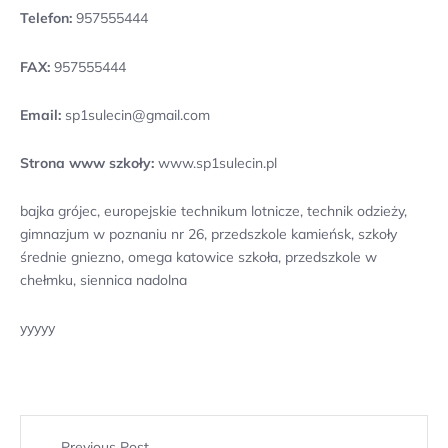
Telefon:
957555444
FAX:
957555444
Email:
sp1sulecin@gmail.com
Strona www szkoły:
www.sp1sulecin.pl
bajka grójec, europejskie technikum lotnicze, technik odzieży,
gimnazjum w poznaniu nr 26, przedszkole kamieńsk, szkoły
średnie gniezno, omega katowice szkoła, przedszkole w
chełmku, siennica nadolna
yyyyy
Previous Post