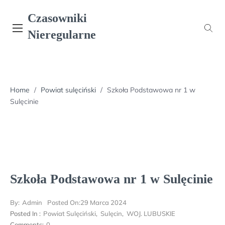
Skip
Czasowniki
to
content
Nieregularne
Home
/
Powiat sulęciński
/
Szkoła Podstawowa nr 1 w
Sulęcinie
Szkoła Podstawowa nr 1 w Sulęcinie
By:
Admin
Posted On:
29 Marca 2024
Posted In :
Powiat Sulęciński
,
Sulęcin
,
WOJ. LUBUSKIE
Comments:
0