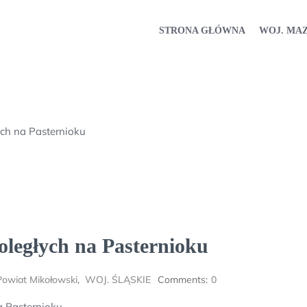
STRONA GŁÓWNA
WOJ. MA
ch na Pasternioku
oległych na Pasternioku
Powiat Mikołowski
,
WOJ. ŚLĄSKIE
Comments:
0
a Pasternioku