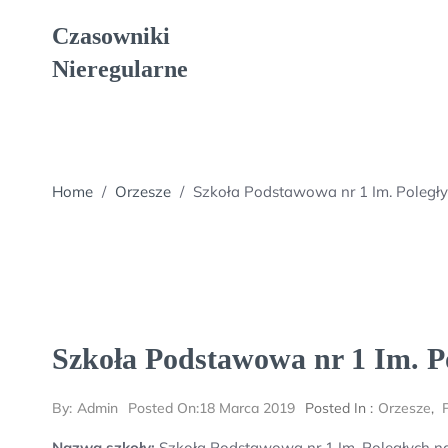
Skip
Czasowniki
to
content
Nieregularne
Home
/
Orzesze
/
Szkoła Podstawowa nr 1 Im. Poległy
Szkoła Podstawowa nr 1 Im. P
By:
Admin
Posted On:
18 Marca 2019
Posted In :
Orzesze
,
Nazwa szkoły:
Szkoła Podstawowa nr 1 Im. Poległych n