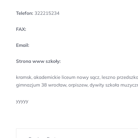
Telefon:
322215234
FAX:
Email:
Strona www szkoły:
kramsk, akademickie liceum nowy sącz, leszno przedszk
gimnazjum 38 wrocław, orpiszew, dywity szkoła muzycz
yyyyy