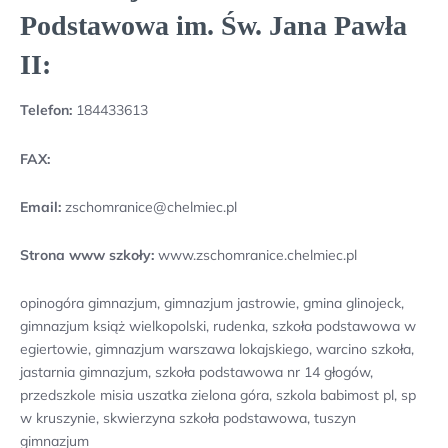
Podstawowa im. Św. Jana Pawła
II:
Telefon:
184433613
FAX:
Email:
zschomranice@chelmiec.pl
Strona www szkoły:
www.zschomranice.chelmiec.pl
opinogóra gimnazjum, gimnazjum jastrowie, gmina glinojeck,
gimnazjum książ wielkopolski, rudenka, szkoła podstawowa w
egiertowie, gimnazjum warszawa lokajskiego, warcino szkoła,
jastarnia gimnazjum, szkoła podstawowa nr 14 głogów,
przedszkole misia uszatka zielona góra, szkola babimost pl, sp
w kruszynie, skwierzyna szkoła podstawowa, tuszyn
gimnazjum