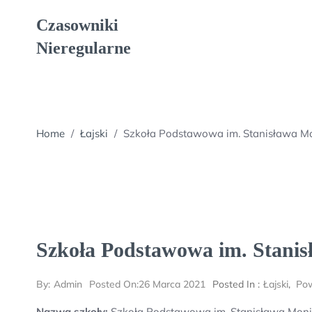
Skip
Czasowniki
to
content
Nieregularne
Home
/
Łajski
/
Szkoła Podstawowa im. Stanisława Mo
Szkoła Podstawowa im. Stani
By:
Admin
Posted On:
26 Marca 2021
Posted In :
Łajski
,
Pow
Nazwa szkoły:
Szkoła Podstawowa im. Stanisława Moni