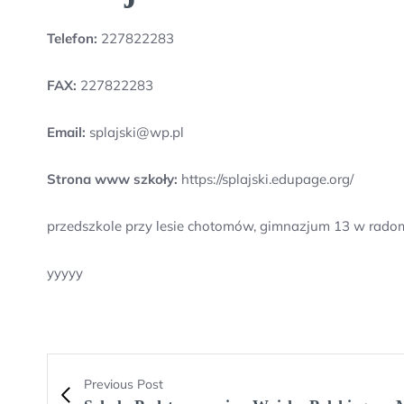
Telefon:
227822283
FAX:
227822283
Email:
splajski@wp.pl
Strona www szkoły:
https://splajski.edupage.org/
przedszkole przy lesie chotomów, gimnazjum 13 w rado
yyyyy
Previous Post