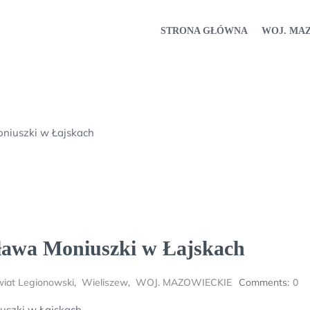
STRONA GŁÓWNA
WOJ. MA
niuszki w Łajskach
sława Moniuszki w Łajskach
iat Legionowski
,
Wieliszew
,
WOJ. MAZOWIECKIE
Comments:
0
uszki w Łajskach