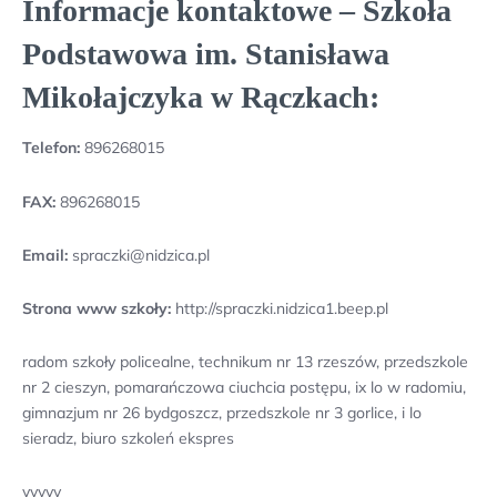
Informacje kontaktowe – Szkoła
Podstawowa im. Stanisława
Mikołajczyka w Rączkach:
Telefon:
896268015
FAX:
896268015
Email:
spraczki@nidzica.pl
Strona www szkoły:
http://spraczki.nidzica1.beep.pl
radom szkoły policealne, technikum nr 13 rzeszów, przedszkole
nr 2 cieszyn, pomarańczowa ciuchcia postępu, ix lo w radomiu,
gimnazjum nr 26 bydgoszcz, przedszkole nr 3 gorlice, i lo
sieradz, biuro szkoleń ekspres
yyyyy