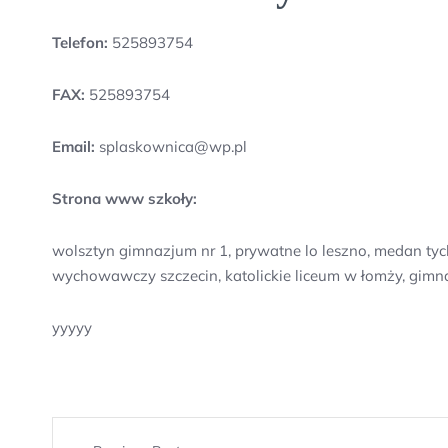
Telefon:
525893754
FAX:
525893754
Email:
splaskownica@wp.pl
Strona www szkoły:
wolsztyn gimnazjum nr 1, prywatne lo leszno, medan ty
wychowawczy szczecin, katolickie liceum w łomży, gimna
yyyyy