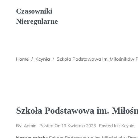
Skip
Czasowniki
to
content
Nieregularne
Home
/
Kcynia
/
Szkoła Podstawowa im. Miłośników 
Szkoła Podstawowa im. Miłoś
By:
Admin
Posted On:
19 Kwietnia 2023
Posted In :
Kcynia
,
Nazwa szkoły:
Szkoła Podstawowa im. Miłośników Przy