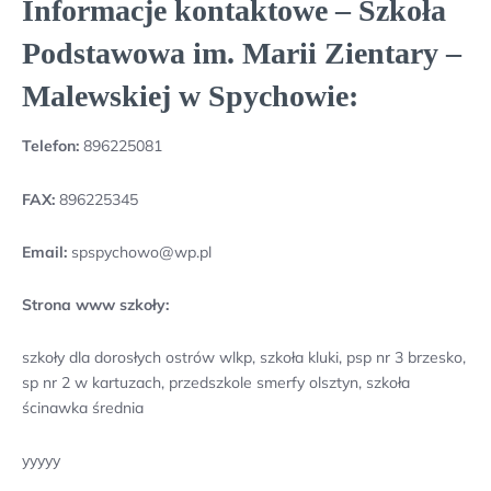
Informacje kontaktowe – Szkoła
Podstawowa im. Marii Zientary –
Malewskiej w Spychowie:
Telefon:
896225081
FAX:
896225345
Email:
spspychowo@wp.pl
Strona www szkoły:
szkoły dla dorosłych ostrów wlkp, szkoła kluki, psp nr 3 brzesko,
sp nr 2 w kartuzach, przedszkole smerfy olsztyn, szkoła
ścinawka średnia
yyyyy