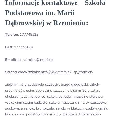
Informacje kontaktowe – Szkoła
Podstawowa im. Marii
Dąbrowskiej w Rzemieniu:
Telefon:
177748129
FAX:
177748129
Email:
sp_rzemien@interia.pl
Strona www szkoły:
http://www.mm.pl/~sp_rzemien/
zielony miś przedszkole szczecin, brzeg glogowski, szkoły
średnie oświęcim, społeczna szczecinek, sp nr 30 olsztyn,
chobrzany, zs nienowice, szkoły ponadgimnazjalne stalowa
wola, gimnazjum kadzidło, szkoła muzyczna nr 1 w rzeszowie,
sadkowice szkoła, lo chorzele, szkoła w klukach, czułów gmina
liszki, szkoła podstawowa nr 23 w tarnowie, towarzystwo