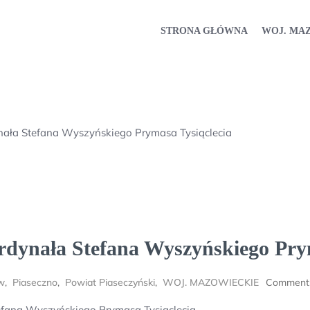
STRONA GŁÓWNA
WOJ. MA
ała Stefana Wyszyńskiego Prymasa Tysiąclecia
dynała Stefana Wyszyńskiego Prym
w
,
Piaseczno
,
Powiat Piaseczyński
,
WOJ. MAZOWIECKIE
Comment
fana Wyszyńskiego Prymasa Tysiąclecia