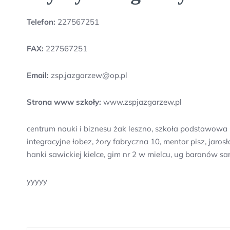
Telefon:
227567251
FAX:
227567251
Email:
zsp.jazgarzew@op.pl
Strona www szkoły:
www.zspjazgarzew.pl
centrum nauki i biznesu żak leszno, szkoła podstawowa 
integracyjne łobez, żory fabryczna 10, mentor pisz, jar
hanki sawickiej kielce, gim nr 2 w mielcu, ug baranów 
yyyyy