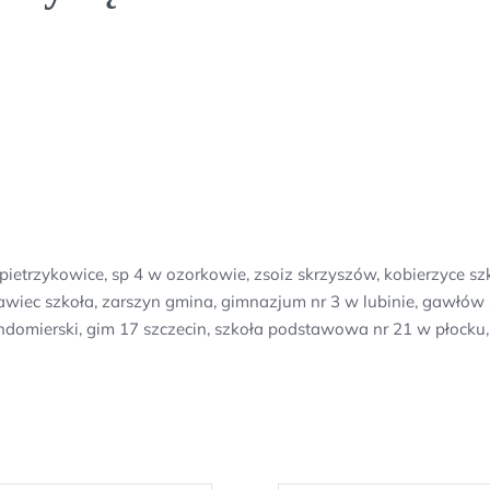
pietrzykowice, sp 4 w ozorkowie, zsoiz skrzyszów, kobierzyce s
osławiec szkoła, zarszyn gmina, gimnazjum nr 3 w lubinie, gawł
sandomierski, gim 17 szczecin, szkoła podstawowa nr 21 w płock