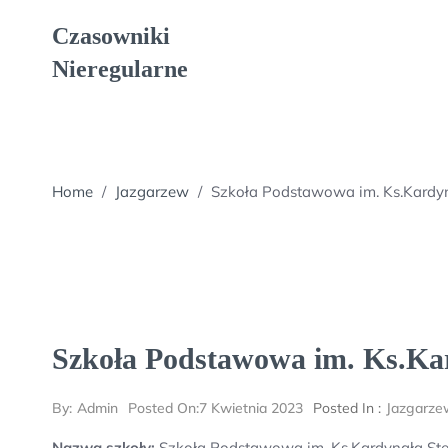
Skip
Czasowniki
to
content
Nieregularne
Home
/
Jazgarzew
/
Szkoła Podstawowa im. Ks.Kardyn
Szkoła Podstawowa im. Ks.Kar
By:
Admin
Posted On:
7 Kwietnia 2023
Posted In :
Jazgarze
Nazwa szkoły:
Szkoła Podstawowa im. Ks.Kardynała Ste