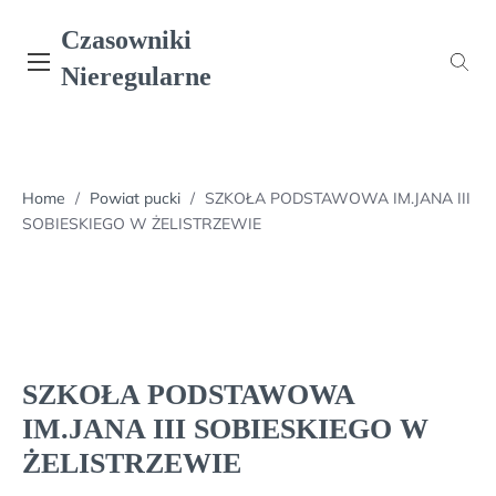
Skip
Czasowniki
to
content
Nieregularne
Home
/
Powiat pucki
/
SZKOŁA PODSTAWOWA IM.JANA III
SOBIESKIEGO W ŻELISTRZEWIE
SZKOŁA PODSTAWOWA
IM.JANA III SOBIESKIEGO W
ŻELISTRZEWIE