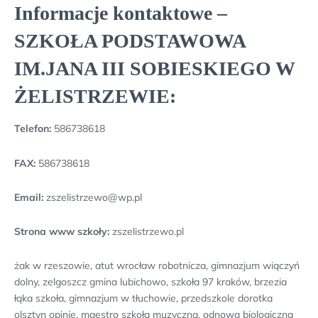
Informacje kontaktowe –
SZKOŁA PODSTAWOWA
IM.JANA III SOBIESKIEGO W
ŻELISTRZEWIE:
Telefon:
586738618
FAX:
586738618
Email:
zszelistrzewo@wp.pl
Strona www szkoły:
zszelistrzewo.pl
żak w rzeszowie, atut wrocław robotnicza, gimnazjum wiączyń
dolny, zelgoszcz gmina lubichowo, szkoła 97 kraków, brzezia
łąka szkoła, gimnazjum w tłuchowie, przedszkole dorotka
olsztyn opinie, maestro szkoła muzyczna, odnowa biologiczna