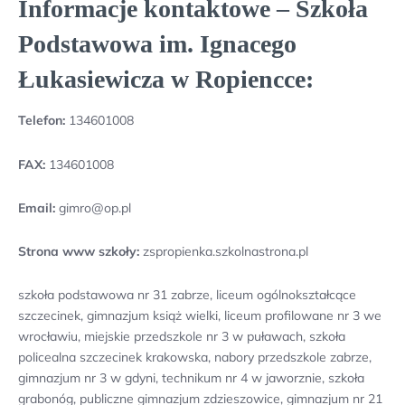
Informacje kontaktowe – Szkoła
Podstawowa im. Ignacego
Łukasiewicza w Ropiencce:
Telefon:
134601008
FAX:
134601008
Email:
gimro@op.pl
Strona www szkoły:
zspropienka.szkolnastrona.pl
szkoła podstawowa nr 31 zabrze, liceum ogólnokształcące
szczecinek, gimnazjum książ wielki, liceum profilowane nr 3 we
wrocławiu, miejskie przedszkole nr 3 w puławach, szkoła
policealna szczecinek krakowska, nabory przedszkole zabrze,
gimnazjum nr 3 w gdyni, technikum nr 4 w jaworznie, szkoła
grabonóg, publiczne gimnazjum zdzieszowice, gimnazjum nr 21