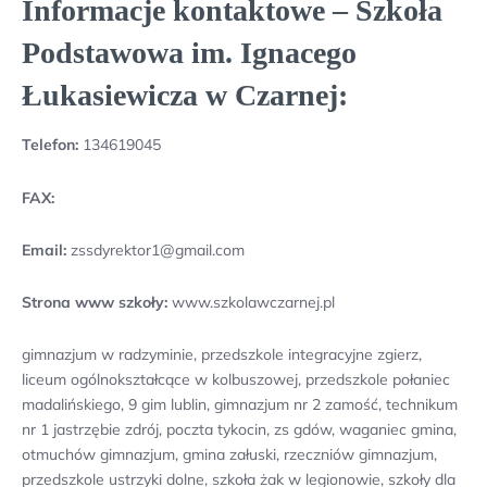
Informacje kontaktowe – Szkoła
Podstawowa im. Ignacego
Łukasiewicza w Czarnej:
Telefon:
134619045
FAX:
Email:
zssdyrektor1@gmail.com
Strona www szkoły:
www.szkolawczarnej.pl
gimnazjum w radzyminie, przedszkole integracyjne zgierz,
liceum ogólnokształcące w kolbuszowej, przedszkole połaniec
madalińskiego, 9 gim lublin, gimnazjum nr 2 zamość, technikum
nr 1 jastrzębie zdrój, poczta tykocin, zs gdów, waganiec gmina,
otmuchów gimnazjum, gmina załuski, rzeczniów gimnazjum,
przedszkole ustrzyki dolne, szkoła żak w legionowie, szkoły dla