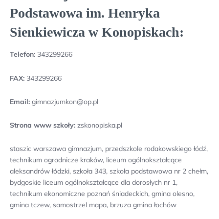
Podstawowa im. Henryka
Sienkiewicza w Konopiskach:
Telefon:
343299266
FAX:
343299266
Email:
gimnazjumkon@op.pl
Strona www szkoły:
zskonopiska.pl
staszic warszawa gimnazjum, przedszkole rodakowskiego łódź,
technikum ogrodnicze kraków, liceum ogólnokształcące
aleksandrów łódzki, szkoła 343, szkoła podstawowa nr 2 chełm,
bydgoskie liceum ogólnokształcące dla dorosłych nr 1,
technikum ekonomiczne poznań śniadeckich, gmina olesno,
gmina tczew, samostrzel mapa, brzuza gmina łochów