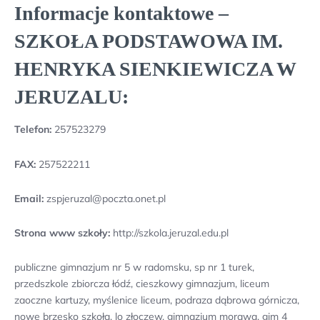
Informacje kontaktowe –
SZKOŁA PODSTAWOWA IM.
HENRYKA SIENKIEWICZA W
JERUZALU:
Telefon:
257523279
FAX:
257522211
Email:
zspjeruzal@poczta.onet.pl
Strona www szkoły:
http://szkola.jeruzal.edu.pl
publiczne gimnazjum nr 5 w radomsku, sp nr 1 turek,
przedszkole zbiorcza łódź, cieszkowy gimnazjum, liceum
zaoczne kartuzy, myślenice liceum, podraza dąbrowa górnicza,
nowe brzesko szkoła, lo złoczew, gimnazjum morawa, gim 4