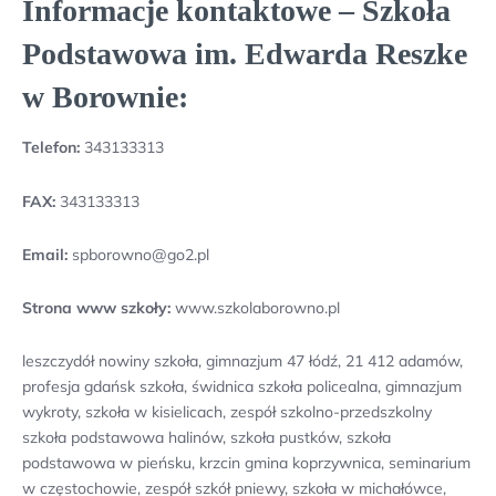
Informacje kontaktowe – Szkoła
Podstawowa im. Edwarda Reszke
w Borownie:
Telefon:
343133313
FAX:
343133313
Email:
spborowno@go2.pl
Strona www szkoły:
www.szkolaborowno.pl
leszczydół nowiny szkoła, gimnazjum 47 łódź, 21 412 adamów,
profesja gdańsk szkoła, świdnica szkoła policealna, gimnazjum
wykroty, szkoła w kisielicach, zespół szkolno-przedszkolny
szkoła podstawowa halinów, szkoła pustków, szkoła
podstawowa w pieńsku, krzcin gmina koprzywnica, seminarium
w częstochowie, zespół szkół pniewy, szkoła w michałówce,