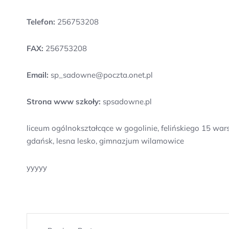
Telefon:
256753208
FAX:
256753208
Email:
sp_sadowne@poczta.onet.pl
Strona www szkoły:
spsadowne.pl
liceum ogólnokształcące w gogolinie, felińskiego 15 wa
gdańsk, lesna lesko, gimnazjum wilamowice
yyyyy