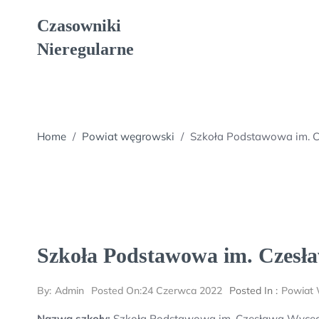
Skip
Czasowniki
to
content
Nieregularne
Home
/
Powiat węgrowski
/
Szkoła Podstawowa im.
Szkoła Podstawowa im. Czes
By:
Admin
Posted On:
24 Czerwca 2022
Posted In :
Powiat
Nazwa szkoły:
Szkoła Podstawowa im. Czesława Wyc