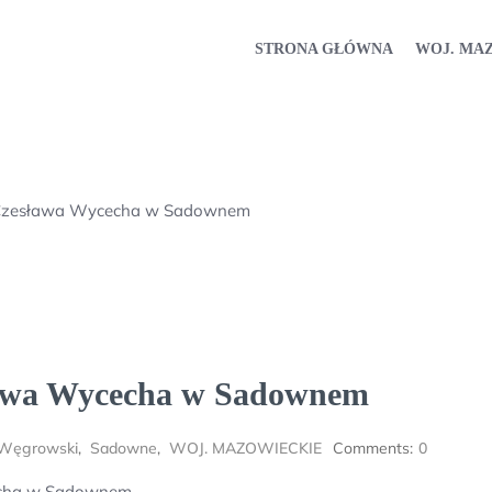
STRONA GŁÓWNA
WOJ. MA
 Czesława Wycecha w Sadownem
ława Wycecha w Sadownem
 Węgrowski
,
Sadowne
,
WOJ. MAZOWIECKIE
Comments:
0
echa w Sadownem