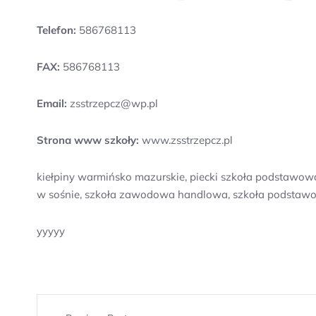
Telefon:
586768113
FAX:
586768113
Email:
zsstrzepcz@wp.pl
Strona www szkoły:
www.zsstrzepcz.pl
kiełpiny warmińsko mazurskie, piecki szkoła podstawowa
w sośnie, szkoła zawodowa handlowa, szkoła podstawow
yyyyy