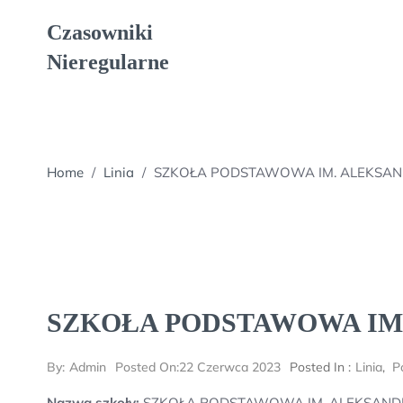
Skip
Czasowniki
to
content
Nieregularne
Home
/
Linia
/
SZKOŁA PODSTAWOWA IM. ALEKSAN
SZKOŁA PODSTAWOWA IM
By:
Admin
Posted On:
22 Czerwca 2023
Posted In :
Linia
,
P
Nazwa szkoły:
SZKOŁA PODSTAWOWA IM. ALEKSAND