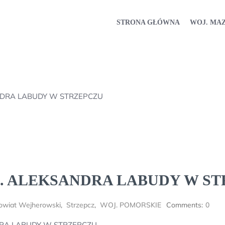
STRONA GŁÓWNA
WOJ. MA
DRA LABUDY W STRZEPCZU
. ALEKSANDRA LABUDY W S
owiat Wejherowski
,
Strzepcz
,
WOJ. POMORSKIE
Comments:
0
RA LABUDY W STRZEPCZU