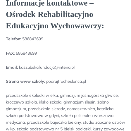
Informacje kontaktowe –
Ośrodek Rehabilitacyjno
Edukacyjno Wychowawczy:
Telefon:
586843699
FAX:
586843699
Email:
kaszubskafundacja@interia.pl
Strona www szkoły:
podrujtrocheslonca.pl
przedszkole ekoludki w ełku, gimnazjum jasnogórska gliwice,
kroczewo szkoła, ińsko szkoła, gimnazjum ślesin, żabno
gimnazjum, przedszkole sieradz, domaszewnica, katolicka
szkoła podstawowa w gdyni, szkoła policealna warszawa
medyczna, przedszkole bajeczka bielany, studia zaoczne ostrów
wlkp, szkoła podstawowa nr 5 bielsk podlaski, kursy zawodowe