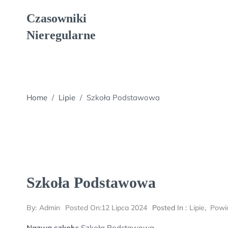
Skip
Czasowniki
to
content
Nieregularne
Home
/
Lipie
/
Szkoła Podstawowa
Szkoła Podstawowa
By:
Admin
Posted On:
12 Lipca 2024
Posted In :
Lipie
,
Powia
Nazwa szkoły:
Szkoła Podstawowa