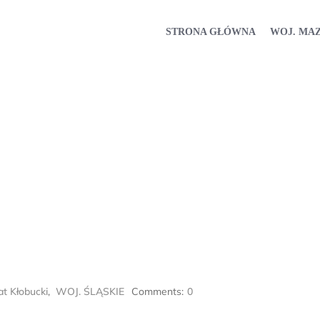
STRONA GŁÓWNA
WOJ. MA
t Kłobucki
,
WOJ. ŚLĄSKIE
Comments:
0