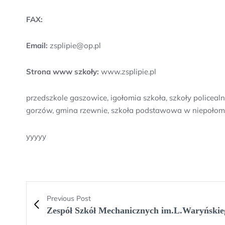
FAX:
Email:
zsplipie@op.pl
Strona www szkoły:
www.zsplipie.pl
przedszkole gaszowice, igołomia szkoła, szkoły policeal
gorzów, gmina rzewnie, szkoła podstawowa w niepołomi
yyyyy
Previous Post
Zespół Szkół Mechanicznych im.L.Waryńskie