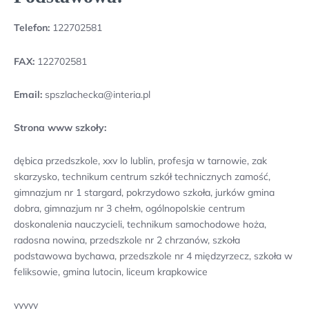
Telefon:
122702581
FAX:
122702581
Email:
spszlachecka@interia.pl
Strona www szkoły:
dębica przedszkole, xxv lo lublin, profesja w tarnowie, zak
skarzysko, technikum centrum szkół technicznych zamość,
gimnazjum nr 1 stargard, pokrzydowo szkoła, jurków gmina
dobra, gimnazjum nr 3 chełm, ogólnopolskie centrum
doskonalenia nauczycieli, technikum samochodowe hoża,
radosna nowina, przedszkole nr 2 chrzanów, szkoła
podstawowa bychawa, przedszkole nr 4 międzyrzecz, szkoła w
feliksowie, gmina lutocin, liceum krapkowice
yyyyy