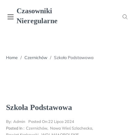
Skip
Czasowniki
to
content
Nieregularne
Home
/
Czernichów
/
Szkoła Podstawowa
Szkoła Podstawowa
By:
Admin
Posted On:
22 Lipca 2024
Posted In :
Czernichów
,
Nowa Wieś Szlachecka
,
Powiat Krakowski
,
WOJ. MAŁOPOLSKIE