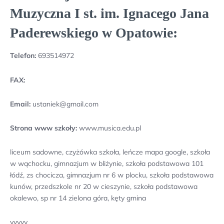
Muzyczna I st. im. Ignacego Jana
Paderewskiego w Opatowie:
Telefon:
693514972
FAX:
Email:
ustaniek@gmail.com
Strona www szkoły:
www.musica.edu.pl
liceum sadowne, czyżówka szkoła, leńcze mapa google, szkoła
w wąchocku, gimnazjum w bliżynie, szkoła podstawowa 101
łódź, zs chocicza, gimnazjum nr 6 w plocku, szkoła podstawowa
kunów, przedszkole nr 20 w cieszynie, szkoła podstawowa
okalewo, sp nr 14 zielona góra, kęty gmina
yyyyy