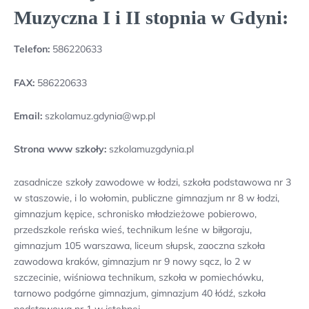
Muzyczna I i II stopnia w Gdyni:
Telefon:
586220633
FAX:
586220633
Email:
szkolamuz.gdynia@wp.pl
Strona www szkoły:
szkolamuzgdynia.pl
zasadnicze szkoły zawodowe w łodzi, szkoła podstawowa nr 3
w staszowie, i lo wołomin, publiczne gimnazjum nr 8 w łodzi,
gimnazjum kępice, schronisko młodzieżowe pobierowo,
przedszkole reńska wieś, technikum leśne w biłgoraju,
gimnazjum 105 warszawa, liceum słupsk, zaoczna szkoła
zawodowa kraków, gimnazjum nr 9 nowy sącz, lo 2 w
szczecinie, wiśniowa technikum, szkoła w pomiechówku,
tarnowo podgórne gimnazjum, gimnazjum 40 łódź, szkoła