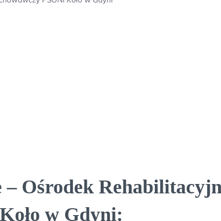
 – Ośrodek Rehabilitacyj
oło w Gdyni: