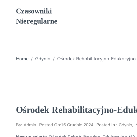
Skip
Czasowniki
to
content
Nieregularne
Home
/
Gdynia
/
Ośrodek Rehabilitacyjno-Edukacyj
Ośrodek Rehabilitacyjno-Ed
By:
Admin
Posted On:
16 Grudnia 2024
Posted In :
Gdynia
,
Nazwa szkoły:
Ośrodek Rehabilitacyjno-Edukacyjno-W