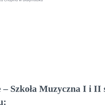
– Szkoła Muzyczna I i II 
u: