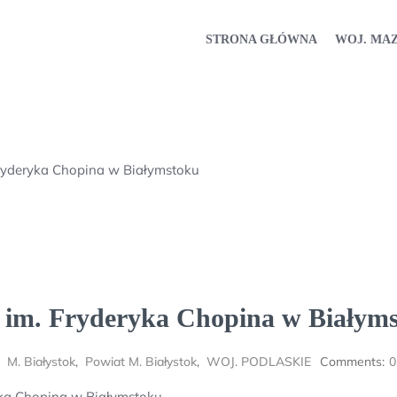
STRONA GŁÓWNA
WOJ. MA
 Fryderyka Chopina w Białymstoku
ia im. Fryderyka Chopina w Białym
,
M. Białystok
,
Powiat M. Białystok
,
WOJ. PODLASKIE
Comments:
0
ryka Chopina w Białymstoku