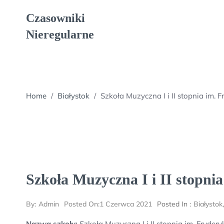
Skip
Czasowniki
to
content
Nieregularne
Home
/
Białystok
/
Szkoła Muzyczna I i II stopnia im.
Szkoła Muzyczna I i II stopn
By:
Admin
Posted On:
1 Czerwca 2021
Posted In :
Białystok
Nazwa szkoły:
Szkoła Muzyczna I i II stopnia im. Fryde