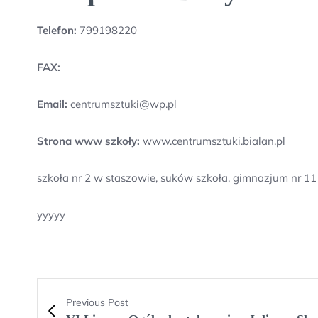
Telefon:
799198220
FAX:
Email:
centrumsztuki@wp.pl
Strona www szkoły:
www.centrumsztuki.bialan.pl
szkoła nr 2 w staszowie, suków szkoła, gimnazjum nr 11
yyyyy
Previous Post