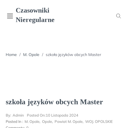
Skip
Czasowniki
to
content
Nieregularne
Home
/
M. Opole
/
szkoła języków obcych Master
szkoła języków obcych Master
By:
Admin
Posted On:
10 Listopada 2024
Posted In :
M. Opole
,
Opole
,
Powiat M. Opole
,
WOJ. OPOLSKIE
Comments:
0