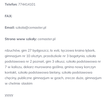
Telefon:
774414101
FAX:
Email:
szkola@cemaster.pl
Strona www szkoły:
cemaster.pl
rdzuchów, gim 27 bydgoszcz, lo xviii, tęczowa kraina lębork,
gimnazjum nr 10 olsztyn, przedszkole nr 3 bogatynia, szkoła
podstawowa nr 2 poznań, gim 3 olkusz, szkoła podstawowa nr
7 w kaliszu, dekarz murowana goślina, gmina nowy korczyn
kontakt, szkoła podstawowa bielany, szkoła podstawowa
chęciny, publiczne gimnazjum w gzach, zrecze duże, gimnazjum
w chelmie slaskim
yyyyy