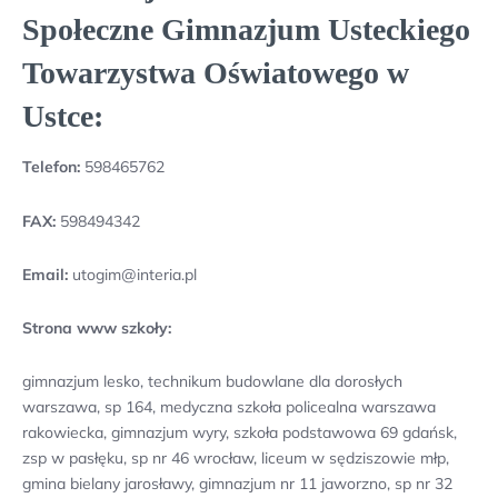
Społeczne Gimnazjum Usteckiego
Towarzystwa Oświatowego w
Ustce:
Telefon:
598465762
FAX:
598494342
Email:
utogim@interia.pl
Strona www szkoły:
gimnazjum lesko, technikum budowlane dla dorosłych
warszawa, sp 164, medyczna szkoła policealna warszawa
rakowiecka, gimnazjum wyry, szkoła podstawowa 69 gdańsk,
zsp w pasłęku, sp nr 46 wrocław, liceum w sędziszowie młp,
gmina bielany jarosławy, gimnazjum nr 11 jaworzno, sp nr 32