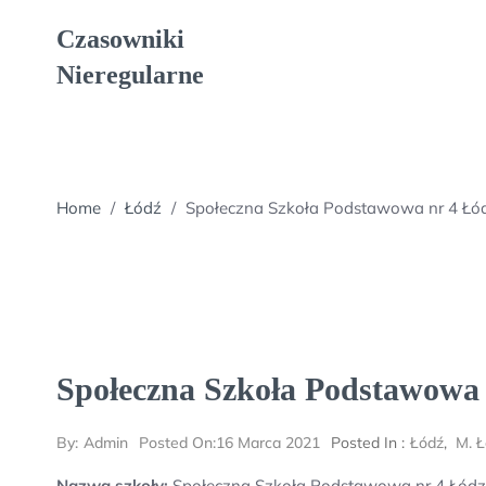
Skip
Czasowniki
to
content
Nieregularne
Home
/
Łódź
/
Społeczna Szkoła Podstawowa nr 4 Łó
Społeczna Szkoła Podstawowa 
By:
Admin
Posted On:
16 Marca 2021
Posted In :
Łódź
,
M. 
Nazwa szkoły:
Społeczna Szkoła Podstawowa nr 4 Łód