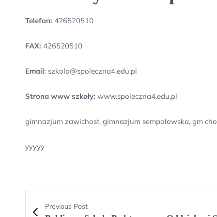
Telefon:
426520510
FAX:
426520510
Email:
szkola@spoleczna4.edu.pl
Strona www szkoły:
www.spoleczna4.edu.pl
gimnazjum zawichost, gimnazjum sempołowska, gm choro
yyyyy
Previous Post