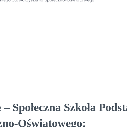
 – Społeczna Szkoła Pods
czno-Oświatowego: