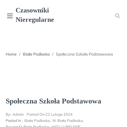
Skip
Czasowniki
to
content
Nieregularne
Home
/
Biała Podlaska
/
Społeczna Szkoła Podstawowa
Społeczna Szkoła Podstawowa
By:
Admin
Posted On:
22 Lutego 2024
Posted In :
Biała Podlaska
,
M. Biała Podlaska
,
Powiat M. Biała Podlaska
,
WOJ. LUBELSKIE