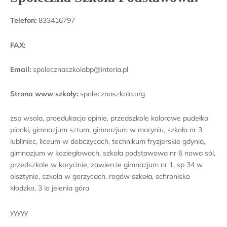
Telefon:
833416797
FAX:
Email:
spolecznaszkolabp@interia.pl
Strona www szkoły:
spolecznaszkola.org
zsp wsola, proedukacja opinie, przedszkole kolorowe pudełko
pionki, gimnazjum sztum, gimnazjum w moryniu, szkoła nr 3
lubliniec, liceum w dobczycach, technikum fryzjerskie gdynia,
gimnazjum w koziegłowach, szkoła podstawowa nr 6 nowa sól,
przedszkole w korycinie, zawiercie gimnazjum nr 1, sp 34 w
olsztynie, szkoła w gorzycach, rogów szkoła, schronisko
kłodzko, 3 lo jelenia góra
yyyyy