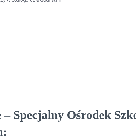
e – Specjalny Ośrodek Sz
m: