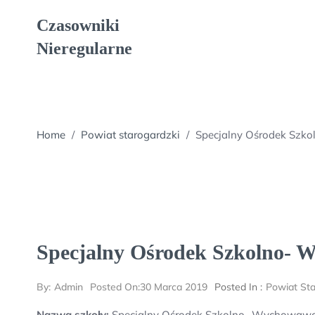
Skip
Czasowniki
to
content
Nieregularne
Home
/
Powiat starogardzki
/
Specjalny Ośrodek Szk
Specjalny Ośrodek Szkolno- 
By:
Admin
Posted On:
30 Marca 2019
Posted In :
Powiat Sta
Nazwa szkoły:
Specjalny Ośrodek Szkolno- Wychowawc