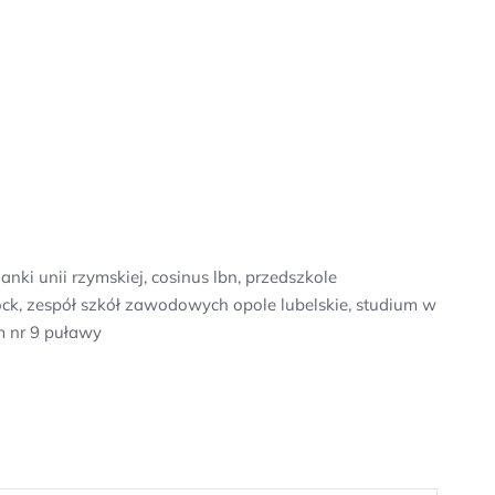
ki unii rzymskiej, cosinus lbn, przedszkole
ock, zespół szkół zawodowych opole lubelskie, studium w
m nr 9 puławy