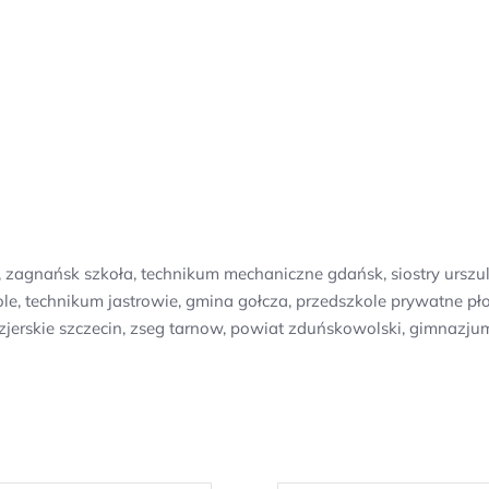
agnańsk szkoła, technikum mechaniczne gdańsk, siostry urszulan
ole, technikum jastrowie, gmina gołcza, przedszkole prywatne pł
zjerskie szczecin, zseg tarnow, powiat zduńskowolski, gimnazju