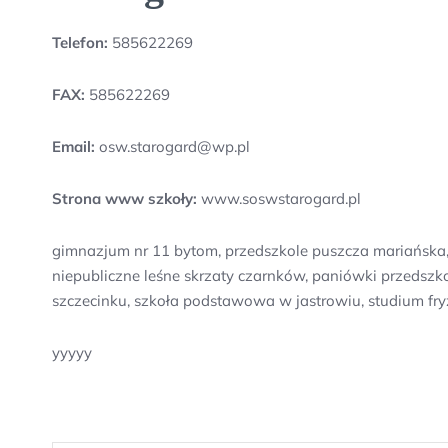
Telefon:
585622269
FAX:
585622269
Email:
osw.starogard@wp.pl
Strona www szkoły:
www.soswstarogard.pl
gimnazjum nr 11 bytom, przedszkole puszcza mariańska, z
niepubliczne leśne skrzaty czarnków, paniówki przedszk
szczecinku, szkoła podstawowa w jastrowiu, studium fry
yyyyy