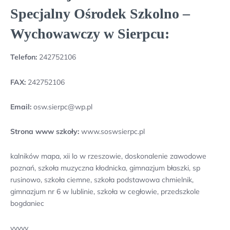
Specjalny Ośrodek Szkolno –
Wychowawczy w Sierpcu:
Telefon:
242752106
FAX:
242752106
Email:
osw.sierpc@wp.pl
Strona www szkoły:
www.soswsierpc.pl
kalników mapa, xii lo w rzeszowie, doskonalenie zawodowe
poznań, szkoła muzyczna kłodnicka, gimnazjum błaszki, sp
rusinowo, szkoła ciemne, szkoła podstawowa chmielnik,
gimnazjum nr 6 w lublinie, szkoła w cegłowie, przedszkole
bogdaniec
yyyyy